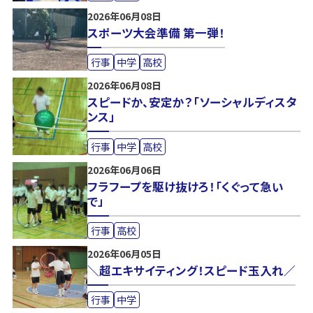
2026年06月08日
スポーツ大会準備 第一弾！
行事
中学
高校
2026年06月08日
スピードか、安定か？「ソーシャルディスタ
ンス」
行事
中学
高校
2026年06月06日
フラフープを駆け抜けろ！「くぐって急い
で」
行事
高校
2026年06月05日
＼超エキサイティング！スピード玉入れ／
行事
中学