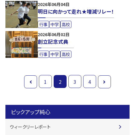
2026年06月04日
明日に向かって走れ★増減リレー！
行事
中学
高校
2026年06月02日
創立記念式典
行事
中学
高校
1
2
3
4
ピックアップ純心
ウィークリーレポート