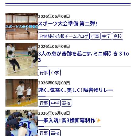
2026年06月09日
スポーツ大会準備 第二弾！
FYM純心広報チームブログ
行事
中学
高校
2026年06月09日
3人の息が奇跡を起こす。ミニ綱引き 3 to
3
行事
中学
2026年06月09日
速く、気高く、美しく！障害物リレー
行事
中学
高校
2026年06月08日
一筆入魂！高3横断幕制作
行事
高校