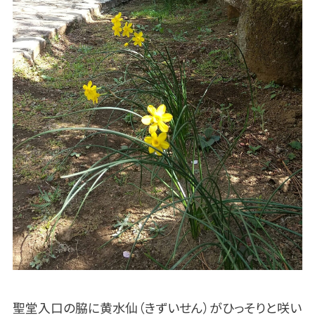
聖堂入口の脇に黄水仙（きずいせん）がひっそりと咲い