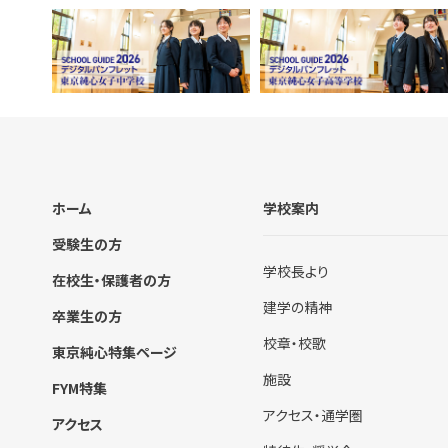
ホーム
学校案内
受験生の方
学校長より
在校生・保護者の方
建学の精神
卒業生の方
校章・校歌
東京純心特集ページ
施設
FYM特集
アクセス・通学圏
アクセス